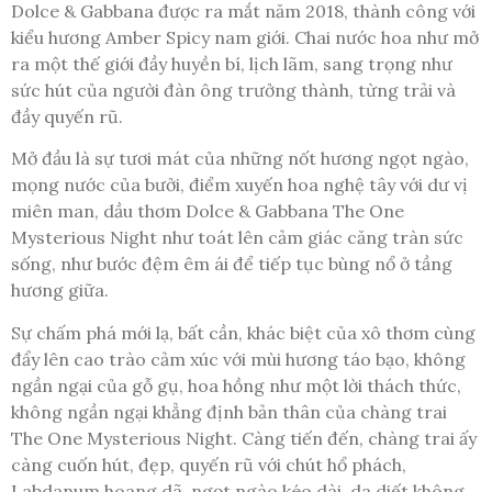
Dolce & Gabbana được ra mắt năm 2018, thành công với
kiểu hương Amber Spicy nam giới. Chai nước hoa như mở
ra một thế giới đầy huyền bí, lịch lãm, sang trọng như
sức hút của người đàn ông trưởng thành, từng trải và
đầy quyến rũ.
Mở đầu là sự tươi mát của những nốt hương ngọt ngào,
mọng nước của bưởi, điểm xuyến hoa nghệ tây với dư vị
miên man, dầu thơm Dolce & Gabbana The One
Mysterious Night như toát lên cảm giác căng tràn sức
sống, như bước đệm êm ái để tiếp tục bùng nổ ở tầng
hương giữa.
Sự chấm phá mới lạ, bất cần, khác biệt của xô thơm cùng
đẩy lên cao trào cảm xúc với mùi hương táo bạo, không
ngần ngại của gỗ gụ, hoa hồng như một lời thách thức,
không ngần ngại khẳng định bản thân của chàng trai
The One Mysterious Night. Càng tiến đến, chàng trai ấy
càng cuốn hút, đẹp, quyến rũ với chút hổ phách,
Labdanum hoang dã, ngọt ngào kéo dài, da diết không