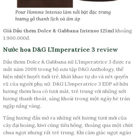
Pour Homme Intenso làm nổi bật đặc trưng
hương gỗ thanh lịch và ấm áp
Giá Dầu thơm Dolce & Gabbana Intenso 125ml
khoảng
1.900.000đ.
Nước hoa D&G L’Imperatrice 3
review
Dầu thơm Dolce & Gabbana nữ L’Imperatrice 3 được ra
mắt năm 2009 trong bộ sưu tập D&G Anthology, thể
hiện nhiệt huyết tuổi trẻ, khát khao tự do và nét quyến
rũ của người phụ nữ. D&G L’Imperatrice 3 EDP sở hữu
hương thơm hoa cỏ tươi mát, trẻ trung với những nốt
hương thanh thoát, sảng khoái trong một ngày hè tràn
ngập nắng vàng.
Tầng hương đầu mở ra những nốt hương tươi mới của
cây đại hoàng, kiwi cùng tiêu hồng, thoảng qua một chút
chua ngọt nhưng rất trẻ trung. Khi cảm giác ngọt ngào