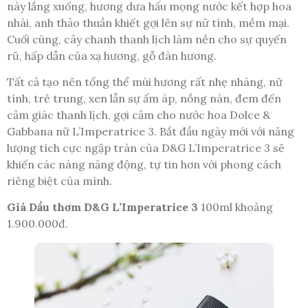
này lắng xuống, hương dưa hấu mọng nước kết hợp hoa
nhài, anh thảo thuần khiết gợi lên sự nữ tính, mềm mại.
Cuối cùng, cây chanh thanh lịch làm nền cho sự quyến
rũ, hấp dẫn của xạ hương, gỗ đàn hương.
Tất cả tạo nên tổng thể mùi hương rất nhẹ nhàng, nữ
tính, trẻ trung, xen lẫn sự ấm áp, nồng nàn, đem đến
cảm giác thanh lịch, gợi cảm cho nước hoa Dolce &
Gabbana nữ L’Imperatrice 3. Bắt đầu ngày mới với năng
lượng tích cực ngập tràn của D&G L’Imperatrice 3 sẽ
khiến các nàng năng động, tự tin hơn với phong cách
riêng biệt của mình.
Giá Dầu thơm D&G L’Imperatrice 3
100ml khoảng
1.900.000đ.