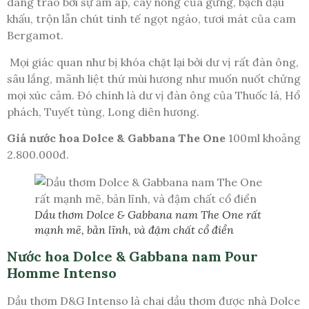
dâng trào bởi sự ấm áp, cay nồng của gừng, bạch đậu
khấu, trộn lẫn chút tinh tế ngọt ngào, tươi mát của cam
Bergamot.
Mọi giác quan như bị khóa chặt lại bởi dư vị rất đàn ông,
sâu lắng, mãnh liệt thứ mùi hương như muốn nuốt chửng
mọi xúc cảm. Đó chính là dư vị đàn ông của Thuốc lá, Hổ
phách, Tuyết tùng, Long diên hương.
Giá nước hoa Dolce & Gabbana The One
100ml khoảng
2.800.000đ.
Dầu thơm Dolce & Gabbana nam The One rất
mạnh mẽ, bản lĩnh, và đậm chất cổ điển
Nước hoa Dolce & Gabbana nam Pour
Homme Intenso
Dầu thơm D&G Intenso là chai dầu thơm được nhà Dolce