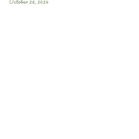
October 28, 2024
Vượt Qua Khó Khăn Thử Thách: Nguồn
Cảm Hứng Từ Nước Hoa
October 8, 2024