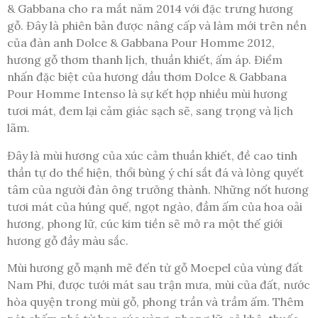
& Gabbana cho ra mắt năm 2014 với đặc trưng hương
gỗ. Đây là phiên bản được nâng cấp và làm mới trên nền
của đàn anh Dolce & Gabbana Pour Homme 2012,
hương gỗ thơm thanh lịch, thuần khiết, ấm áp. Điểm
nhấn đặc biệt của hương dầu thơm Dolce & Gabbana
Pour Homme Intenso là sự kết hợp nhiều mùi hương
tươi mát, đem lại cảm giác sạch sẽ, sang trọng và lịch
lãm.
Đây là mùi hương của xúc cảm thuần khiết, đề cao tinh
thần tự do thể hiện, thổi bùng ý chí sắt đá và lòng quyết
tâm của người đàn ông trưởng thành. Những nốt hương
tươi mát của húng quế, ngọt ngào, đầm ấm của hoa oải
hương, phong lữ, cúc kim tiền sẽ mở ra một thế giới
hương gỗ đầy màu sắc.
Mùi hương gỗ mạnh mẽ đến từ gỗ Moepel của vùng đất
Nam Phi, được tưới mát sau trận mưa, mùi của đất, nước
hòa quyện trong mùi gỗ, phong trần và trầm ấm. Thêm