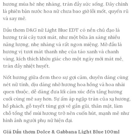
hương mùa hè nhẹ nhàng, tràn đầy sức sống. Đây chính
là phiên bản nước hoa nữ chưa bao giờ lỗi mốt, quyến rũ
và say mê.
Dầu thơm D&G nữ Light Blue EDT có nền chủ đạo là
hương trái cây tươi mát, như một bữa ăn sáng nhiều
năng lượng, nhẹ nhàng và rất ngon miệng. Mở đầu là
hương vị tươi mát thanh nhẹ của táo xanh và chanh
vàng, kích thích khứu giác cho một ngày mới mát mẻ,
tràn đầy nhiệt huyết.
Nốt hương giữa đem theo sự gợi cảm, duyên dáng cùng
nét nữ tính, dịu dàng nhờ hương hoa hồng và hoa nhài
quen thuộc, dễ dàng đưa lối cảm xúc đến tầng hương
cuối cùng mê say hơn. Sự ấm áp ngập tràn của xạ hương,
hổ phách, gỗ tuyết tùng gợi vẻ gần gũi, thân mật, làm
chỗ tổng thể mùi hương trở nên cuốn hút, mạnh mẽ như
hình ảnh người phụ nữ hiện đại.
Giá Dầu thơm Dolce & Gabbana Light Blue 100ml