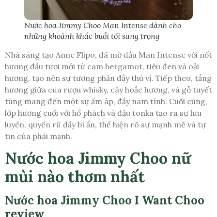
Nước hoa Jimmy Choo Man Intense dành cho
những khoảnh khắc buổi tối sang trọng
Nhà sáng tạo Anne Flipo, đã mở đầu Man Intense với nốt
hương đầu tươi mới từ cam bergamot, tiêu đen và oải
hương, tạo nên sự tương phản đầy thú vị. Tiếp theo, tầng
hương giữa của rượu whisky, cây hoắc hương, và gỗ tuyết
tùng mang đến một sự ấm áp, đầy nam tính. Cuối cùng,
lớp hương cuối với hổ phách và đậu tonka tạo ra sự lưu
luyến, quyến rũ đầy bí ẩn, thể hiện rõ sự mạnh mẽ và tự
tin của phái mạnh.
Nước hoa Jimmy Choo nữ
mùi nào thơm nhất
Nước hoa Jimmy Choo I Want Choo
review