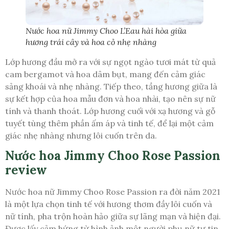
Nước hoa nữ Jimmy Choo L’Eau hài hòa giữa
hương trái cây và hoa cỏ nhẹ nhàng
Lớp hương đầu mở ra với sự ngọt ngào tươi mát từ quả
cam bergamot và hoa dâm bụt, mang đến cảm giác
sảng khoái và nhẹ nhàng. Tiếp theo, tầng hương giữa là
sự kết hợp của hoa mẫu đơn và hoa nhài, tạo nên sự nữ
tính và thanh thoát. Lớp hương cuối với xạ hương và gỗ
tuyết tùng thêm phần ấm áp và tinh tế, để lại một cảm
giác nhẹ nhàng nhưng lôi cuốn trên da.
Nước hoa Jimmy Choo Rose Passion
review
Nước hoa nữ Jimmy Choo Rose Passion ra đời năm 2021
là một lựa chọn tinh tế với hương thơm đầy lôi cuốn và
nữ tính, pha trộn hoàn hảo giữa sự lãng mạn và hiện đại.
Được lấy cảm hứng từ hình ảnh một người phụ nữ tự tin,