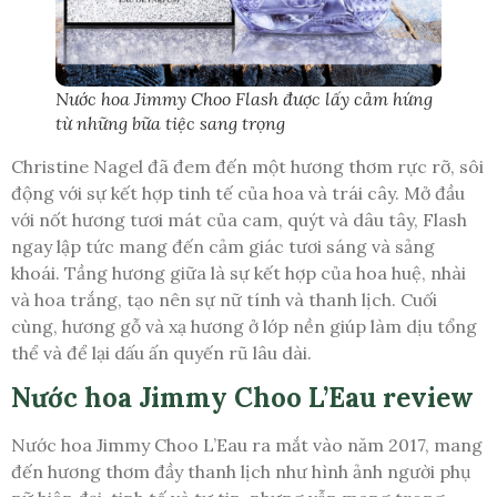
Nước hoa Jimmy Choo Flash được lấy cảm hứng
từ những bữa tiệc sang trọng
Christine Nagel đã đem đến một hương thơm rực rỡ, sôi
động với sự kết hợp tinh tế của hoa và trái cây. Mở đầu
với nốt hương tươi mát của cam, quýt và dâu tây, Flash
ngay lập tức mang đến cảm giác tươi sáng và sảng
khoái. Tầng hương giữa là sự kết hợp của hoa huệ, nhài
và hoa trắng, tạo nên sự nữ tính và thanh lịch. Cuối
cùng, hương gỗ và xạ hương ở lớp nền giúp làm dịu tổng
thể và để lại dấu ấn quyến rũ lâu dài.
Nước hoa Jimmy Choo L’Eau review
Nước hoa Jimmy Choo L’Eau ra mắt vào năm 2017, mang
đến hương thơm đầy thanh lịch như hình ảnh người phụ