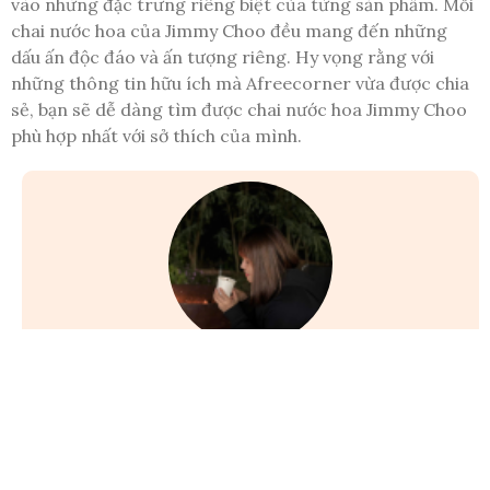
vào những đặc trưng riêng biệt của từng sản phẩm. Mỗi
chai nước hoa của Jimmy Choo đều mang đến những
dấu ấn độc đáo và ấn tượng riêng. Hy vọng rằng với
những thông tin hữu ích mà Afreecorner vừa được chia
sẻ, bạn sẽ dễ dàng tìm được chai nước hoa Jimmy Choo
phù hợp nhất với sở thích của mình.
Emmeoluoi
Mình là Loan, một người yêu thích viết về những điều nhỏ
nhắn trong cuộc sống. A Free Corner ra đời để trở thành
một góc nhỏ tự do viết lách, nơi chia sẻ những kiến thức
thú vị về nước hoa, du lịch và những điều yêu thương. Mong
rằng bạn sẽ thích chúng!