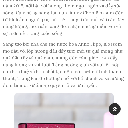
năm 2015, nổi bật với hương thơm ngọt ngào và đầy sức
sống. Cảm hứng sáng tạo của Jimmy Choo Blossom đến
từ hình ảnh người phụ nữ trẻ trung, tươi mới và tràn đầy
năng lượng, luôn sẵn sàng đón nhận những niềm vui và
sự mới mẻ trong cuộc sống.
Sáng tạo bởi nhà chế tác nước hoa Anne Flipo, Blossom
mở đầu với lớp hương đầu đầy tươi mới từ quả mọng như
quả dâu tây và quả cam, mang đến cảm giác tràn đầy
năng lượng và vui tươi. Tầng hương giữa với sự kết hợp
của hoa huệ và hoa nhài tạo nên một nét nữ tính thanh
thoát, trong khi lớp hương cuối với hổ phách và xạ hương
đem lại một sự ấm áp quyến rũ và lưu luyến.