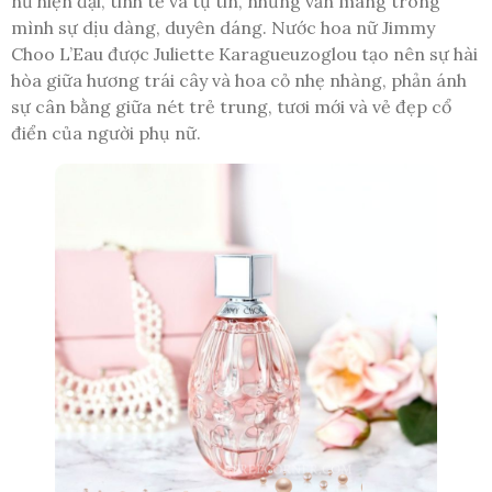
nữ hiện đại, tinh tế và tự tin, nhưng vẫn mang trong
mình sự dịu dàng, duyên dáng. Nước hoa nữ Jimmy
Choo L’Eau được Juliette Karagueuzoglou tạo nên sự hài
hòa giữa hương trái cây và hoa cỏ nhẹ nhàng, phản ánh
sự cân bằng giữa nét trẻ trung, tươi mới và vẻ đẹp cổ
điển của người phụ nữ.