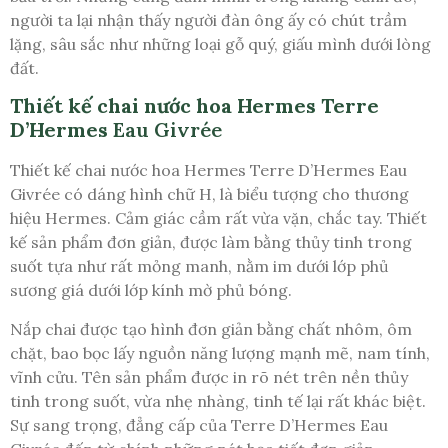
người ta lại nhận thấy người đàn ông ấy có chút trầm
lặng, sâu sắc như những loại gỗ quý, giấu mình dưới lòng
đất.
Thiết kế chai nước hoa Hermes Terre
D’Hermes
Eau Givrée
Thiết kế chai nước hoa Hermes Terre D’Hermes Eau
Givrée có dáng hình chữ H, là biểu tượng cho thương
hiệu Hermes. Cảm giác cầm rất vừa vặn, chắc tay. Thiết
kế sản phẩm đơn giản, được làm bằng thủy tinh trong
suốt tựa như rất mỏng manh, nằm im dưới lớp phủ
sương giá dưới lớp kính mờ phủ bóng.
Nắp chai được tạo hình đơn giản bằng chất nhôm, ôm
chặt, bao bọc lấy nguồn năng lượng mạnh mẽ, nam tính,
vĩnh cửu. Tên sản phẩm được in rõ nét trên nền thủy
tinh trong suốt, vừa nhẹ nhàng, tinh tế lại rất khác biệt.
Sự sang trọng, đẳng cấp của Terre D’Hermes Eau