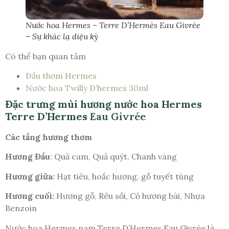
Nước hoa Hermes – Terre D’Hermès Eau Givrée
– Sự khác lạ diệu kỳ
Có thể bạn quan tâm
Dầu thơm Hermes
Nước hoa Twilly D’hermes 30ml
Đặc trưng mùi hương nước hoa Hermes
Terre D’Hermes
Eau Givrée
Các tầng hương thơm
Hương Đầu
: Quả cam, Quả quýt, Chanh vàng
Hương giữa:
Hạt tiêu, hoắc hương, gỗ tuyết tùng
Hương cuối:
Hương gỗ, Rêu sồi, Cỏ hương bài, Nhựa
Benzoin
Nước hoa Hermes nam Terre D’Hermes Eau Givrée là