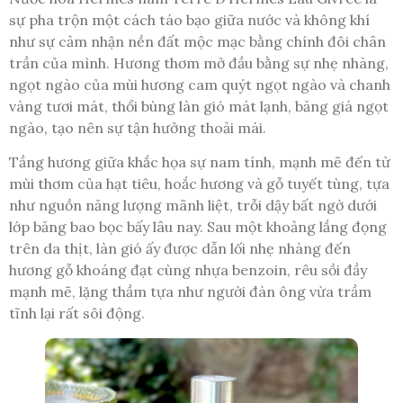
sự pha trộn một cách táo bạo giữa nước và không khí
như sự cảm nhận nền đất mộc mạc bằng chính đôi chân
trần của mình. Hương thơm mở đầu bằng sự nhẹ nhàng,
ngọt ngào của mùi hương cam quýt ngọt ngào và chanh
vàng tươi mát, thổi bùng làn gió mát lạnh, băng giá ngọt
ngào, tạo nên sự tận hưởng thoải mái.
Tầng hương giữa khắc họa sự nam tính, mạnh mẽ đến từ
mùi thơm của hạt tiêu, hoắc hương và gỗ tuyết tùng, tựa
như nguồn năng lượng mãnh liệt, trỗi dậy bất ngờ dưới
lớp băng bao bọc bấy lâu nay. Sau một khoảng lắng đọng
trên da thịt, làn gió ấy được dẫn lối nhẹ nhàng đến
hương gỗ khoáng đạt cùng nhựa benzoin, rêu sồi đầy
mạnh mẽ, lặng thầm tựa như người đàn ông vừa trầm
tĩnh lại rất sôi động.