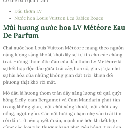
Có thể bạn quan tâm
Dầu thơm LV
Nước hoa Louis Vuitton Les Sables Roses
Mùi hương nước hoa LV Météore Eau
De Parfum
Chai nước hoa Louis Vuitton Météore mang theo nguồn
năng lượng sảng khoái, khơi dậy sự tự tin cho các chàng
trai. Hương thơm độc đáo của dầu thơm LV Météore là
sự kết hợp độc đáo giữa trái cây, hoa cỏ, gia vị tựa như
sự hài hòa của những không gian đất trời, khiến đối
phương thật khó rời mắt.
Mở đầu là hương thơm tràn đầy năng lượng từ quả quýt
hồng Sicily, cam Bergamot và Cam Mandarin phát tán
trong không gian, một chút sảng khoái, một chút cay
nồng, ngọt ngào. Các nốt hương chạm nhẹ vào trái tim,
rồi dần trở nên quyết đoán, mạnh mẽ hơn khi kết hợp
cùng các loại tiêu thượng hạng như Tiêu hồng, tiêu đen