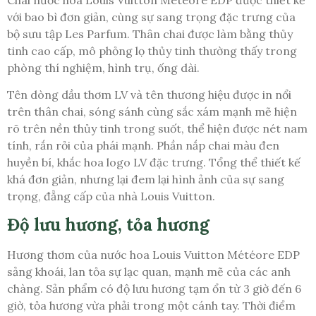
với bao bì đơn giản, cùng sự sang trọng đặc trưng của
bộ sưu tập Les Parfum. Thân chai được làm bằng thủy
tinh cao cấp, mô phỏng lọ thủy tinh thường thấy trong
phòng thí nghiệm, hình trụ, ống dài.
Tên dòng dầu thơm LV và tên thương hiệu được in nổi
trên thân chai, sóng sánh cùng sắc xám mạnh mẽ hiện
rõ trên nền thủy tinh trong suốt, thể hiện được nét nam
tính, rắn rỏi của phái mạnh. Phần nắp chai màu đen
huyền bí, khắc hoa logo LV đặc trưng. Tổng thể thiết kế
khá đơn giản, nhưng lại đem lại hình ảnh của sự sang
trọng, đẳng cấp của nhà Louis Vuitton.
Độ lưu hương, tỏa hương
Hương thơm của nước hoa Louis Vuitton Météore EDP
sảng khoái, lan tỏa sự lạc quan, mạnh mẽ của các anh
chàng. Sản phẩm có độ lưu hương tạm ổn từ 3 giờ đến 6
giờ, tỏa hương vừa phải trong một cánh tay. Thời điểm