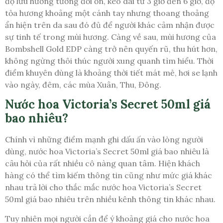
độ lưu hương tương đối ổn, kéo dài từ 3 giờ đến 6 giờ, độ
tỏa hương khoảng một cánh tay nhưng thoang thoảng
ẩn hiện trên da sau đó đủ để người khác cảm nhận được
sự tinh tế trong mùi hương. Càng về sau, mùi hương của
Bombshell Gold EDP càng trở nên quyến rũ, thu hút hơn,
không ngừng thôi thúc người xung quanh tìm hiểu. Thời
điểm khuyên dùng là khoảng thời tiết mát mẻ, hơi se lạnh
vào ngày, đêm, các mùa Xuân, Thu, Đông.
Nước hoa Victoria’s Secret 50ml giá
bao nhiêu?
Chính vì những điểm mạnh ghi dấu ấn vào lòng người
dùng, nước hoa Victoria’s Secret 50ml giá bao nhiêu là
câu hỏi của rất nhiều cô nàng quan tâm. Hiện khách
hàng có thể tìm kiếm thông tin cũng như mức giá khác
nhau trả lời cho thắc mắc nước hoa Victoria’s Secret
50ml giá bao nhiêu trên nhiều kênh thông tin khác nhau.
Tuy nhiên mọi người cần để ý khoảng giá cho nước hoa