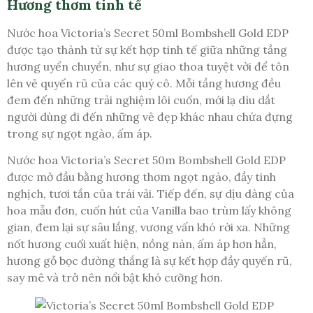
Hương thơm tinh tế
Nước hoa Victoria’s Secret 50ml Bombshell Gold EDP
được tạo thành từ sự kết hợp tinh tế giữa những tầng
hương uyển chuyển, như sự giao thoa tuyệt vời để tôn
lên vẻ quyến rũ của các quý cô. Mỗi tầng hương đều
đem đến những trải nghiệm lôi cuốn, mới lạ dìu dắt
người dùng đi đến những vẻ đẹp khác nhau chứa đựng
trong sự ngọt ngào, ấm áp.
Nước hoa Victoria’s Secret 50m Bombshell Gold EDP
được mở đầu bằng hương thơm ngọt ngào, đầy tinh
nghịch, tươi tắn của trái vải. Tiếp đến, sự dịu dàng của
hoa mẫu đơn, cuốn hút của Vanilla bao trùm lấy không
gian, đem lại sự sâu lắng, vương vấn khó rời xa. Những
nốt hương cuối xuất hiện, nồng nàn, ấm áp hơn hẳn,
hương gỗ bọc đường thắng là sự kết hợp đầy quyến rũ,
say mê và trở nên nổi bật khó cưỡng hơn.