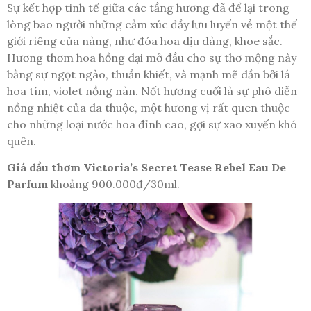
Sự kết hợp tinh tế giữa các tầng hương đã để lại trong
lòng bao người những cảm xúc đầy lưu luyến về một thế
giới riêng của nàng, như đóa hoa dịu dàng, khoe sắc.
Hương thơm hoa hồng dại mở đầu cho sự thơ mộng này
bằng sự ngọt ngào, thuần khiết, và mạnh mẽ dần bởi lá
hoa tím, violet nồng nàn. Nốt hương cuối là sự phô diễn
nồng nhiệt của da thuộc, một hương vị rất quen thuộc
cho những loại nước hoa đỉnh cao, gợi sự xao xuyến khó
quên.
Giá dầu thơm Victoria’s Secret Tease Rebel Eau De
Parfum
khoảng 900.000đ/30ml.