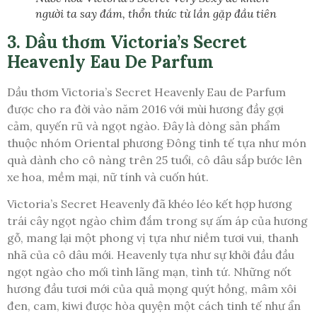
người ta say đắm, thổn thức từ lần gặp đầu tiên
3. Dầu thơm Victoria’s Secret
Heavenly Eau De Parfum
Dầu thơm Victoria’s Secret Heavenly Eau de Parfum
được cho ra đời vào năm 2016 với mùi hương đầy gợi
cảm, quyến rũ và ngọt ngào. Đây là dòng sản phẩm
thuộc nhóm Oriental phương Đông tinh tế tựa như món
quà dành cho cô nàng trên 25 tuổi, cô dâu sắp bước lên
xe hoa, mềm mại, nữ tính và cuốn hút.
Victoria’s Secret Heavenly đã khéo léo kết hợp hương
trái cây ngọt ngào chìm đắm trong sự ấm áp của hương
gỗ, mang lại một phong vị tựa như niềm tươi vui, thanh
nhã của cô dâu mới. Heavenly tựa như sự khởi đầu đầu
ngọt ngào cho mối tình lãng mạn, tình tứ. Những nốt
hương đầu tươi mới của quả mọng quýt hồng, mâm xôi
đen, cam, kiwi được hòa quyện một cách tinh tế như ẩn