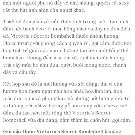
ảnh một người phụ nữ đầy vẻ nhẹ nhàng, quyến rũ, sexy
rất thu hút ánh nhìn của người khác.
Thiết kế đơn giản với nền thủy tinh trong suốt, tạo hình
đậm nét bánh bèo với màu hồng nhạt và dây nơ đen điệu
đà. Victoria’s Secret Bombshell thuộc nhóm hương
Floral Fruity với phong cách quyến rũ, gợi cảm, được kết
hợp tinh tế giữa các nhóm hương tạo nên một tổng thể
hoàn hảo. Hương đầu là sự vui vẻ, tươi mát của hương
trái cây mùa hè như dứa, quýt, bưởi mọng nước, chanh
dây và dâu tây.
Kết hợp sau đó là mùi hương vừa sôi động, thú vị của
hương hoa thơm ngát như hoa nhài, hoa linh lan, hoa
mẫu đơn, vani và phong lan. Và những nốt hương đến từ
xạ hương, rêu sồi và hương gỗ hòa cùng với sự sexy, mê
đắm, đã tạo nên một tổng thể Victoria’s Secret
Bombshell vừa dịu dàng, đằm thắm lại cuốn hút, gợi cảm.
Giá dầu thơm Victoria’s Secret Bombshell
khoảng