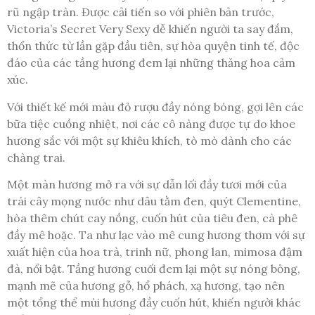
rũ ngập tràn. Được cải tiến so với phiên bản trước,
Victoria’s Secret Very Sexy dễ khiến người ta say đắm,
thổn thức từ lần gặp đầu tiên, sự hòa quyện tinh tế, độc
đáo của các tầng hương đem lại những thăng hoa cảm
xúc.
Với thiết kế mới màu đỏ rượu đầy nóng bóng, gợi lên các
bữa tiệc cuồng nhiệt, nơi các cô nàng được tự do khoe
hương sắc với một sự khiêu khích, tò mò dành cho các
chàng trai.
Một màn hương mở ra với sự dẫn lối đầy tươi mới của
trái cây mọng nước như dâu tằm đen, quýt Clementine,
hòa thêm chút cay nồng, cuốn hút của tiêu đen, cà phê
đầy mê hoặc. Ta như lạc vào mê cung hương thơm với sự
xuất hiện của hoa trà, trinh nữ, phong lan, mimosa đậm
đà, nổi bật. Tầng hương cuối đem lại một sự nóng bỏng,
mạnh mẽ của hương gỗ, hổ phách, xạ hương, tạo nên
một tổng thể mùi hương đầy cuốn hút, khiến người khác