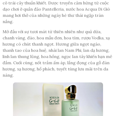
cỏ trái cây thuần khiết. Được truyền cảm hứng từ cuộc
dạo chơi ở quần đảo Pantelleria, nước hoa Acqua Di Giò
mang hơi thở của những ngày hè thư thái ngập tràn
nắng.
Mở đầu với sự tươi mát từ thiên nhiên như quả dứa,
chanh vàng, đào, hoa mẫu đơn, hoa tím, rượu Vodka, xạ
hương có chút thanh ngọt. Hương giữa ngọt ngào,
thanh tao của hoa huệ, nhài lan Nam Phi, lan dạ hương,
linh lan thung lũng, hoa hồng, ngọc lan tây khiến bạn mê
đắm. Cuối cùng, nốt trầm ấm áp, lắng đọng của gỗ đàn
hương, xạ hương, hổ phách, tuyết tùng lưu mãi trên da
nàng.