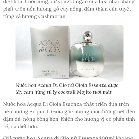
diết hơn. Cuối cùng, dư vị ngọt ngào của hoa nhài phảng
phất trên nền hương gỗ cay nồng, đằm thắm của tuyết
tùng và hương Cashmeran.
Nước hoa Acqua Di Gio nữ Gioia Essenza được
lấy cảm hứng từ ly cocktail Mojito tươi mát
Nước hoa Acqua Di Gioia Essenza phát triển dựa trên
nền hương Acqua di Gioia gốc nhưng mọi đường nét đều
đậm đà, nóng bỏng hơn, khiến cho hương vị có phần tinh
tế, da diết hơn.
Giá nước hoa Acqua di Gio nữ Essenza 100ml
khoảng