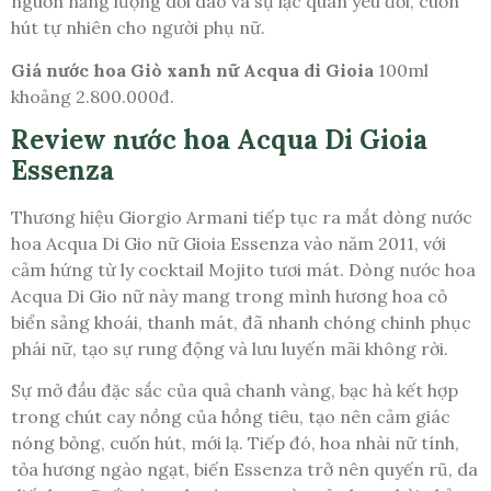
nguồn năng lượng dồi dào và sự lạc quan yêu đời, cuốn
hút tự nhiên cho người phụ nữ.
Giá nước hoa Giò xanh nữ Acqua di Gioia
100ml
khoảng 2.800.000đ.
Review nước hoa Acqua Di Gioia
Essenza
Thương hiệu Giorgio Armani tiếp tục ra mắt dòng nước
hoa Acqua Di Gio nữ Gioia Essenza vào năm 2011, với
cảm hứng từ ly cocktail Mojito tươi mát. Dòng nước hoa
Acqua Di Gio nữ này mang trong mình hương hoa cỏ
biển sảng khoái, thanh mát, đã nhanh chóng chinh phục
phái nữ, tạo sự rung động và lưu luyến mãi không rời.
Sự mở đầu đặc sắc của quả chanh vàng, bạc hà kết hợp
trong chút cay nồng của hồng tiêu, tạo nên cảm giác
nóng bỏng, cuốn hút, mới lạ. Tiếp đó, hoa nhài nữ tính,
tỏa hương ngào ngạt, biến Essenza trở nên quyến rũ, da