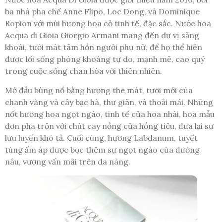
ba nhà pha chế Anne Flipo, Loc Dong, và Dominique
Ropion với mùi hương hoa cỏ tinh tế, đặc sắc. Nước hoa
Acqua di Gioia Giorgio Armani mang đến dư vị sảng
khoái, tưới mát tâm hồn người phụ nữ, để họ thể hiện
được lối sống phóng khoáng tự do, mạnh mẽ, cao quý
trong cuộc sống chan hòa với thiên nhiên.
Mở đầu bùng nổ bằng hương the mát, tươi mới của
chanh vàng và cây bạc hà, thư giãn, và thoải mái. Những
nốt hương hoa ngọt ngào, tinh tế của hoa nhài, hoa mẫu
đơn pha trộn với chút cay nồng của hồng tiêu, đưa lại sự
lưu luyến khó tả. Cuối cùng, hương Labdanum, tuyết
tùng ấm áp được bọc thêm sự ngọt ngào của đường
nâu, vương vấn mãi trên da nàng.