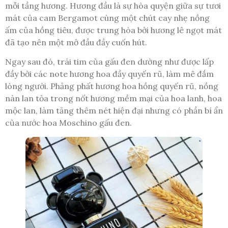
mỗi tầng hương. Hương đầu là sự hòa quyện giữa sự tươi
mát của cam Bergamot cùng một chút cay nhẹ nồng
ấm của hồng tiêu, được trung hòa bởi hương lê ngọt mát
đã tạo nên một mở đầu đầy cuốn hút.
Ngay sau đó, trái tim của gấu đen dường như được lấp
đầy bởi các note hương hoa đầy quyến rũ, làm mê đắm
lòng người. Phảng phất hương hoa hồng quyến rũ, nồng
nàn lan tỏa trong nốt hương mềm mại của hoa lanh, hoa
mộc lan, làm tăng thêm nét hiện đại nhưng có phần bí ẩn
của nước hoa Moschino gấu đen.