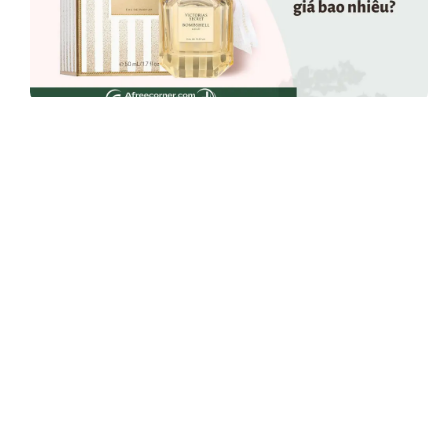
Tham khảo nước hoa Victoria’s Secret
50ml giá bao nhiêu?
October 16, 2022
Bài viết mới nhất
Top 7 nước hoa Dior nam
mùi nào thơm nhất
October 31, 2024
Review nước hoa Gucci
nam nữ mùi nào thơm
nhất